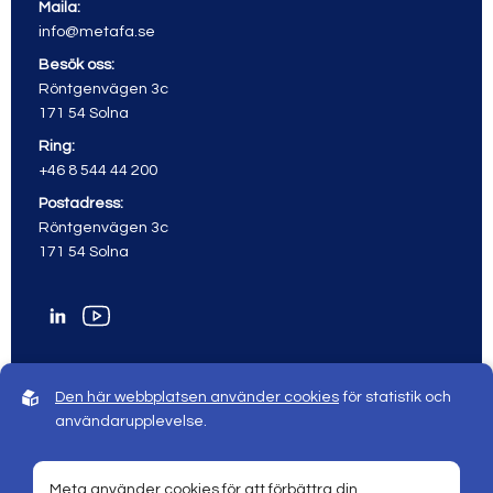
Maila:
info@metafa.se
Besök oss:
Röntgenvägen 3c
171 54 Solna
Ring:
+46 8 544 44 200
Postadress:
Röntgenvägen 3c
171 54 Solna
Den här webbplatsen använder cookies
för statistik och
användarupplevelse.
© 2026 Meta All rights reserved
Sphinxly webbyrå |
Powered by
Easyweb
Meta använder cookies för att förbättra din