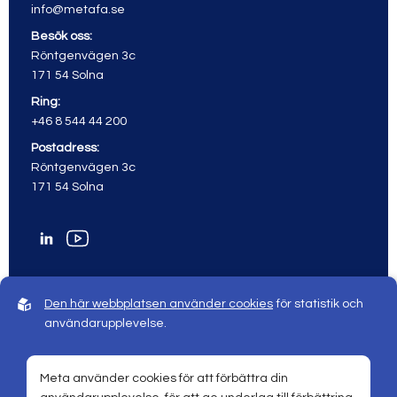
info@metafa.se
Besök oss:
Röntgenvägen 3c
171 54 Solna
Ring:
+46 8 544 44 200
Postadress:
Röntgenvägen 3c
171 54 Solna
Den här webbplatsen använder cookies
för statistik och
användarupplevelse.
© 2026 Meta All rights reserved
Sphinxly webbyrå |
Powered by
Easyweb
Meta använder cookies för att förbättra din