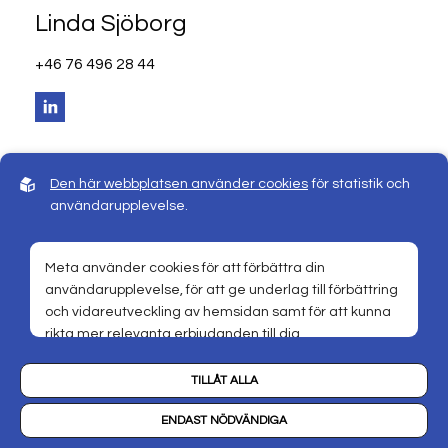
Linda Sjöborg
+46 76 496 28 44
Den här webbplatsen använder cookies
för statistik och
användarupplevelse.
Meta använder cookies för att förbättra din
användarupplevelse, för att ge underlag till förbättring
och vidareutveckling av hemsidan samt för att kunna
rikta mer relevanta erbjudanden till dig.
Läs gärna vår
personuppgiftspolicy
. Om du samtycker till
TILLÅT ALLA
vår användning, välj
Tillåt alla
. Om du vill ändra ditt val i
efterhand hittar du den möjligheten i botten på sidan.
ENDAST NÖDVÄNDIGA