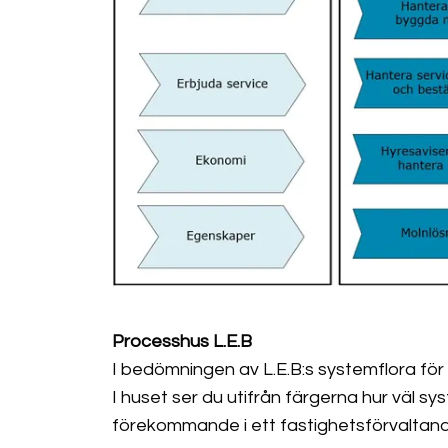
Processhus L.E.B
I bedömningen av L.E.B:s systemflora för
I huset ser du utifrån färgerna hur väl s
förekommande i ett fastighetsförvaltand