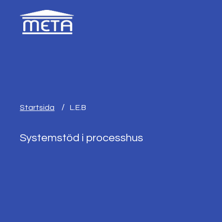
Startsida
L.E.B
Systemstöd i processhus