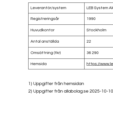
Leverantör/system
LEB System A
Registreringsår
1990
Huvudkontor
Stockholm
Antal anställda
22
Omsättning (tkr)
36 290
Hemsida
https://www.l
1) Uppgifter från hemsidan
2) Uppgifter från allabolag.se 2025-10-1