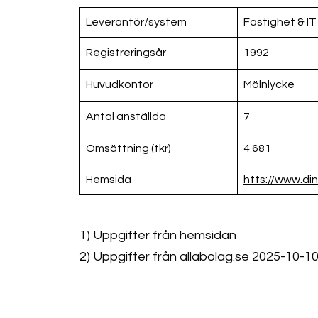
Leverantör/system
Fastighet & I
Registreringsår
1992
Huvudkontor
Mölnlycke
Antal anställda
7
Omsättning (tkr)
4 681
Hemsida
htts://www.di
1) Uppgifter från hemsidan
2) Uppgifter från allabolag.se 2025-10-1