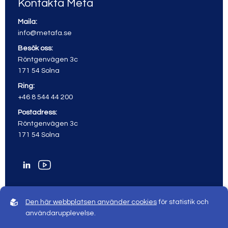
Kontakta Meta
Maila:
info@metafa.se
Besök oss:
Röntgenvägen 3c
171 54 Solna
Ring:
+46 8 544 44 200
Postadress:
Röntgenvägen 3c
171 54 Solna
Den här webbplatsen använder cookies
för statistik och
användarupplevelse.
© 2026 Meta All rights reserved