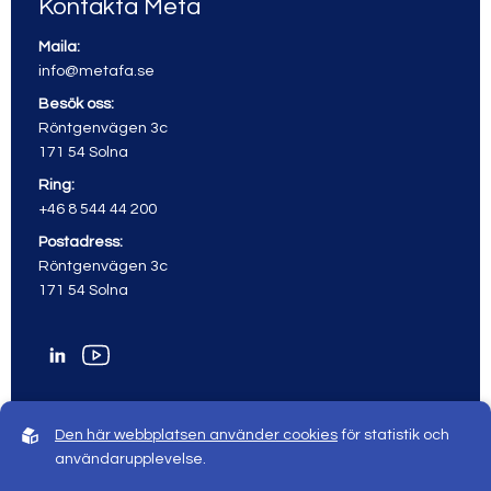
Kontakta Meta
Maila:
info@metafa.se
Besök oss:
Röntgenvägen 3c
171 54 Solna
Ring:
+46 8 544 44 200
Postadress:
Röntgenvägen 3c
171 54 Solna
Den här webbplatsen använder cookies
för statistik och
användarupplevelse.
© 2026 Meta All rights reserved