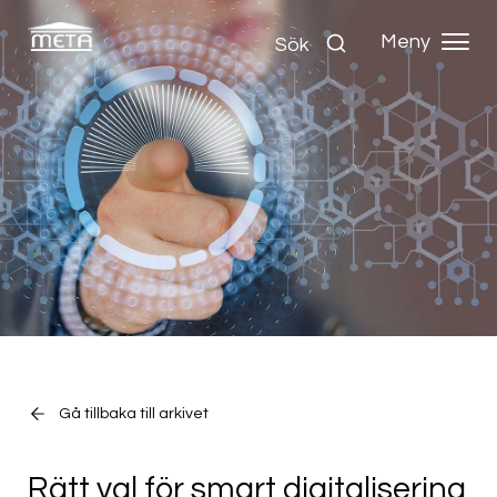
Meny
Sök
Gå tillbaka till arkivet
Rätt val för smart digitalisering