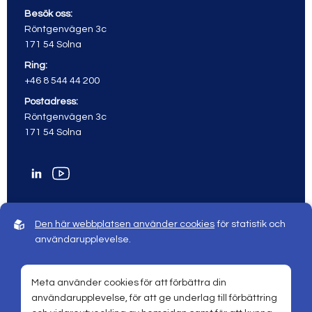
Besök oss:
Röntgenvägen 3c
171 54 Solna
Ring:
+46 8 544 44 200
Postadress:
Röntgenvägen 3c
171 54 Solna
Den här webbplatsen använder cookies
för statistik och
användarupplevelse.
© 2026 Meta All rights reserved
Sphinxly webbyrå |
Powered by
Easyweb
Meta använder cookies för att förbättra din
användarupplevelse, för att ge underlag till förbättring