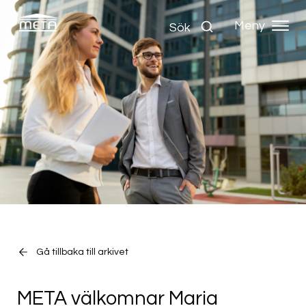
Meny
Sök
Gå tillbaka till arkivet
META välkomnar Maria