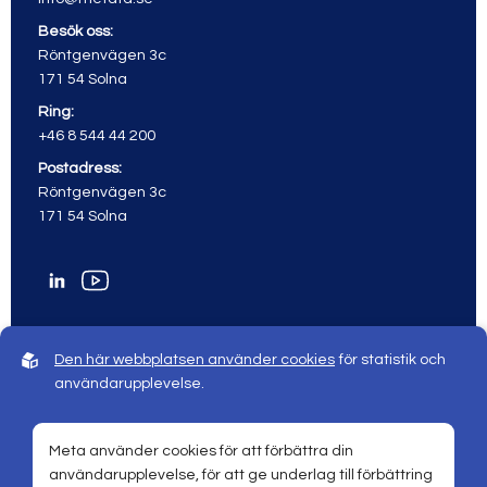
Besök oss:
Röntgenvägen 3c
171 54 Solna
Ring:
+46 8 544 44 200
Postadress:
Röntgenvägen 3c
171 54 Solna
Den här webbplatsen använder cookies
för statistik och
användarupplevelse.
© 2026 Meta All rights reserved
Sphinxly webbyrå |
Powered by
Easyweb
Meta använder cookies för att förbättra din
användarupplevelse, för att ge underlag till förbättring