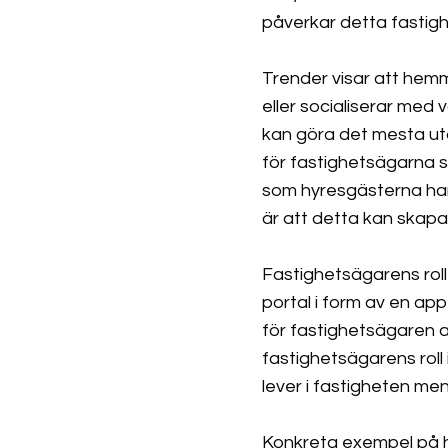
påverkar detta fastig
Trender visar att hemme
eller socialiserar med 
kan göra det mesta ut
för fastighetsägarna 
som hyresgästerna har
är att detta kan skapa
Fastighetsägarens roll 
portal i form av en app
för fastighetsägaren a
fastighetsägarens roll 
lever i fastigheten men
Konkreta exempel på h