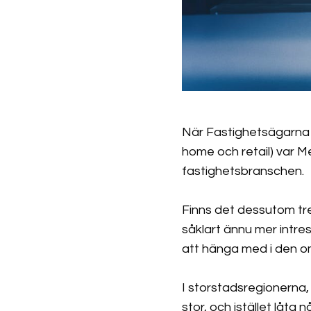
När Fastighetsägarna 
home och retail) var M
fastighetsbranschen.
Finns det dessutom tr
såklart ännu mer intr
att hänga med i den om
I storstadsregionerna, i
stor, och istället låt