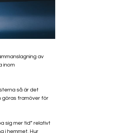
sammanslagning av
na inom
terna så är det
 göras framöver för
a sig mer tid” relativt
na i hemmet. Hur