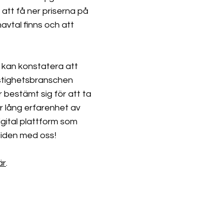
 att få ner priserna på
vtal finns och att
i kan konstatera att
astighetsbranschen
 bestämt sig för att ta
har lång erfarenhet av
igital plattform som
tiden med oss!
är
.