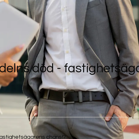
delns död - fastighetsäg
fastighetsägarens chans!?