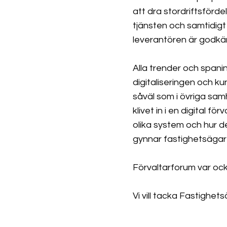
att dra stordriftsförde
tjänsten och samtidigt
leverantören är godkä
Alla trender och spanin
digitaliseringen och 
såväl som i övriga sam
klivet in i en digital f
olika system och hur d
gynnar fastighetsägar
Förvaltarforum var ock
Vi vill tacka Fastighet