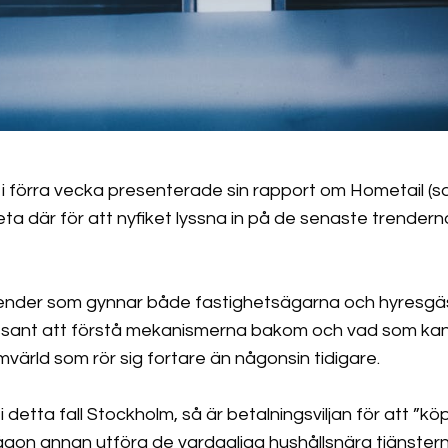
i förra vecka presenterade sin rapport om Hometail (
eta där för att nyfiket lyssna in på de senaste trender
ender som gynnar både fastighetsägarna och hyresgäs
essant att förstå mekanismerna bakom och vad som kan
värld som rör sig fortare än någonsin tidigare.
 detta fall Stockholm, så är betalningsviljan för att ”köp
a någon annan utföra de vardagliga hushållsnära tjänster