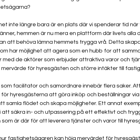
hetsägarna?
t inte längre bara är en plats där vi spenderar tid när v
vänner, hemmen är nu mera en plattform där livets alla de
an att behöva lämna hemmets trygga vrå. Detta skapar
som har möjlighet att agera som en hubb for att sam
 med de aktörer som erbjuder attraktiva varor och tjä
 mervärde för hyresgästen och större intäkter till fast
som facilitator och samordnare innebär flera saker. Att
 för hyresgästerna att göra inköp och beställningar via
tt samla flödet och skapa möjligheter. Ett annat exemp
i att säkra in- och utpassering på ett effektivt och tryg
 som är där för att leverera tjänster och varor till hyre
ur fastighetsägaren kan höja mervärdet för hyresgäst