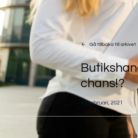
Gå tillbaka till arkivet
Butikshan
chans!?
17 februari, 2021
Butikshandelns död - 