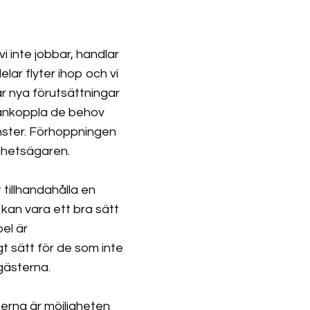
i inte jobbar, handlar
lar flyter ihop och vi
 nya förutsättningar
mankoppla de behov
nster. Förhoppningen
ighetsägaren.
 tillhandahålla en
 kan vara ett bra sätt
el är
gt sätt för de som inte
sgästerna.
erna är möjligheten