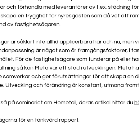
lar och förhandla med leverantörer av t.ex. städning för
 skapa en trygghet för hyresgästen som då vet att rama
nd av fastighetsägaren.
gar är såklart inte alltid applicerbara här och nu, men v
kundanpassning är något som är framgångsfaktorer, i f
hället. För de fastighetsägare som funderar på eller har
örvaltning så kan Meta var ett stöd i utvecklingen. Meta 
e samverkar och ger förutsättningar för att skapa en d
e. Utveckling och förändring är konstant, utmana fram
så på seminariet om Hometail, deras artikel hittar du
h
sägarna för en tänkvärd rapport.